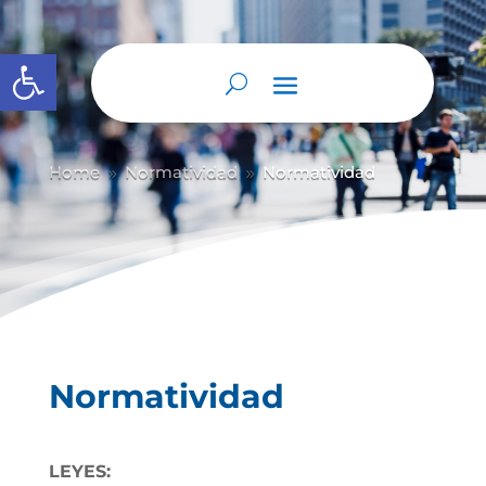
Abrir barra de herramientas
Home
Normatividad
Normatividad
9
9
Normatividad
LEYES: