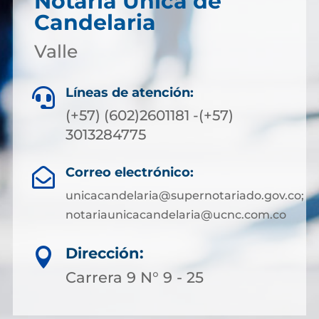
Notaría Única de
Candelaria
Valle
Líneas de atención:

(+57) (602)2601181 -(+57)
3013284775
Correo electrónico:

unicacandelaria@supernotariado.gov.co;
notariaunicacandelaria@ucnc.com.co
Dirección:

Carrera 9 N° 9 - 25