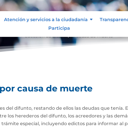
Atención y servicios a la ciudadanía
Transparen
Participa
e muerte
Sucesión de bienes por causa de muerte
9
 por causa de muerte
nes del difunto, restando de ellos las deudas que tenía. 
re los herederos del difunto, los acreedores y las dem
trámite especial, incluyendo edictos para informar al púb