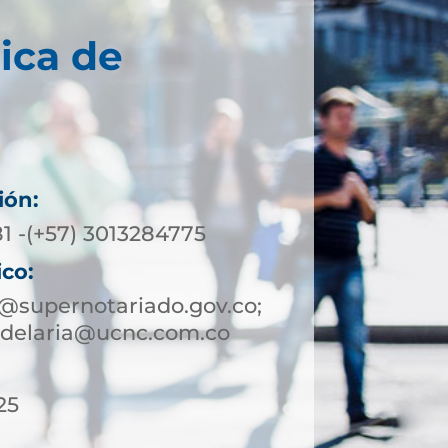
ica de
a
ión:
81 -(+57) 3013284775
ico:
@supernotariado.gov.co;
ndelaria@ucnc.com.co
25