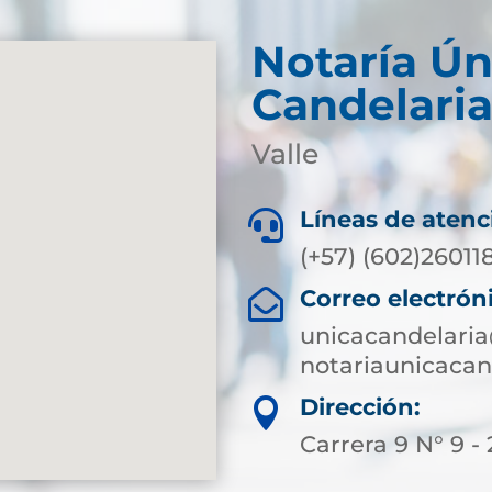
Notaría Ún
Candelari
Valle
Líneas de atenc

(+57) (602)26011
Correo electrón

unicacandelaria
notariaunicaca
Dirección:

Carrera 9 N° 9 - 