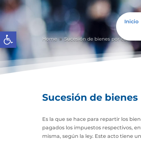
Inicio
Abrir barra de herramientas
Home
Sucesión de bienes por causa d
9
Sucesión de bienes
Es la que se hace para repartir los bie
pagados los impuestos respectivos, ent
misma, según la ley. Este acto tiene un 