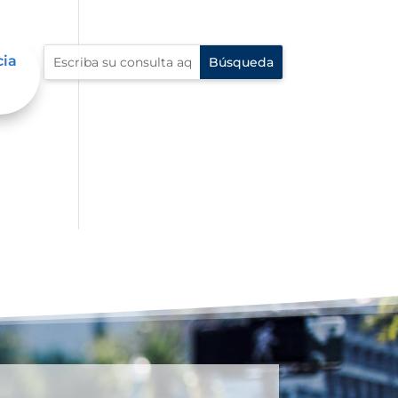
cia
e