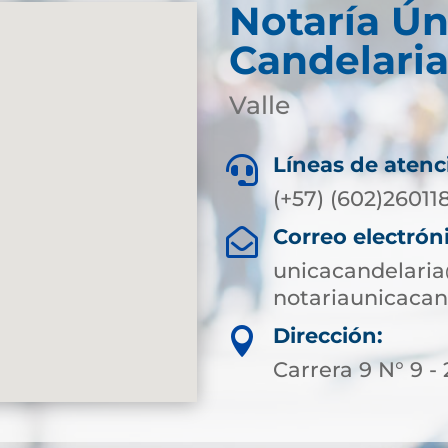
Notaría Ún
Candelari
Valle
Líneas de atenc

(+57) (602)26011
Correo electrón

unicacandelaria
notariaunicaca
Dirección:

Carrera 9 N° 9 - 