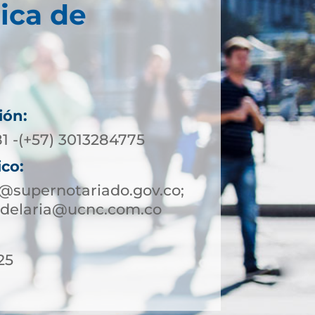
ica de
a
ión:
81 -(+57) 3013284775
ico:
@supernotariado.gov.co;
ndelaria@ucnc.com.co
25