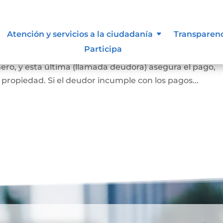
ca
Atención y servicios a la ciudadanía
Transparen
Participa
 banco o una entidad financiera (llamada acreedora) l
ero, y esta última (llamada deudora) asegura el pago,
propiedad. Si el deudor incumple con los pagos...