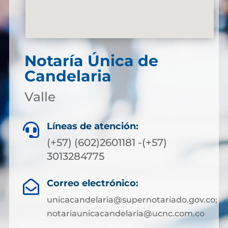
Notaría Única de
Candelaria
Valle
Líneas de atención:

(+57) (602)2601181 -(+57)
3013284775
Correo electrónico:

unicacandelaria@supernotariado.gov.co;
notariaunicacandelaria@ucnc.com.co