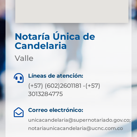
Notaría Única de
Candelaria
Valle
Líneas de atención:

(+57) (602)2601181 -(+57)
3013284775
Correo electrónico:

unicacandelaria@supernotariado.gov.co;
notariaunicacandelaria@ucnc.com.co